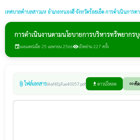
เทศบาลตำบลสาวแห
อำเภอหนองฮี จังหวัดร้อยเอ็ด
›
การดำเนินการต
การดำเนินงานตามนโยบายการบริหารทรัพยากรบุ
เผยแพร่เมื่อ 25 เมษายน 2566
เปิดอ่าน 227 ครั้ง
event
visibility
ไฟล์เอกสาร
attach_file
ดาวน์โหลด
คัด
IAaf4EpTue40057.pdf
file_download
link